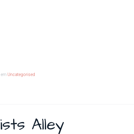
o em
Uncategorised
sts Alley