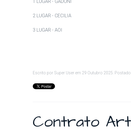
1 LUGAR - GADONI
2 LUGAR - CECILIA
3 LUGAR - AOI
Escrito por Super User em
29 Outubro 2025
. Postad
Contrato Arti