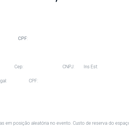
CPF
:
Cep:
CNPJ: Ins Est:
es. Legal: CPF:
 em posição aleatória no evento. Custo de reserva do espaço 