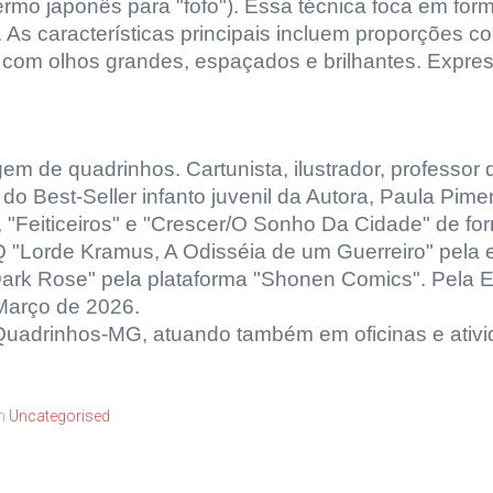
ermo japonês para "fofo"). Essa técnica foca em form
As características principais incluem proporções 
com olhos grandes, espaçados e brilhantes. Express
gem de quadrinhos. Cartunista, ilustrador, professo
 Best-Seller infanto juvenil da Autora, Paula Pime
, "Feiticeiros" e "Crescer/O Sonho Da Cidade" de f
 "Lorde Kramus, A Odisséia de um Guerreiro" pela e
ark Rose" pela plataforma "Shonen Comics". Pela E
 Março de 2026.
uadrinhos-MG, atuando também em oficinas e ativid
em
Uncategorised